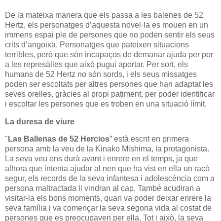
De la mateixa manera que els passa a les balenes de 52
Hertz, els personatges d’aquesta novel·la es mouen en un
immens espai ple de persones que no poden sentir els seus
crits d’angoixa. Personatges que pateixen situacions
terribles, però que són incapaços de demanar ajuda per por
a les represàlies que això pugui aportar. Per sort, els
humans de 52 Hertz no són sords, i els seus missatges
poden ser escoltats per altres persones que han adaptat les
seves orelles, gràcies al propi patiment, per poder identificar
i escoltar les persones que es troben en una situació límit.
La duresa de viure
"
Las Ballenas de 52 Hercios
” està escrit en primera
persona amb la veu de la Kinako Mishima, la protagonista.
La seva veu ens durà avant i enrere en el temps, ja que
alhora que intenta ajudar al nen que ha vist en ella un racó
segur, els records de la seva infantesa i adolescència com a
persona maltractada li vindran al cap. També acudiran a
visitar-la els bons moments, quan va poder deixar enrere la
seva família i va començar la seva segona vida al costat de
persones que es preocupaven per ella. Tot i això, la seva