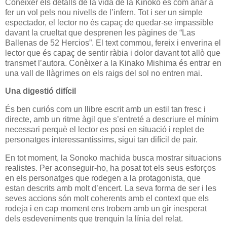
Conèixer els detalls de la vida de la Kinoko és com anar a
fer un vol pels nou nivells de l’infern. Tot i ser un simple
espectador, el lector no és capaç de quedar-se impassible
davant la crueltat que desprenen les pàgines de “Las
Ballenas de 52 Hercios”. El text commou, fereix i enverina el
lector que és capaç de sentir ràbia i dolor davant tot allò que
transmet l’autora. Conèixer a la Kinako Mishima és entrar en
una vall de llàgrimes on els raigs del sol no entren mai.
Una digestió difícil
És ben curiós com un llibre escrit amb un estil tan fresc i
directe, amb un ritme àgil que s’entreté a descriure el mínim
necessari perquè el lector es posi en situació i replet de
personatges interessantíssims, sigui tan difícil de pair.
En tot moment, la Sonoko machida busca mostrar situacions
realistes. Per aconseguir-ho, ha posat tot els seus esforços
en els personatges que rodegen a la protagonista, que
estan descrits amb molt d’encert. La seva forma de ser i les
seves accions són molt coherents amb el context que els
rodeja i en cap moment ens trobem amb un gir inesperat
dels esdeveniments que trenquin la línia del relat.