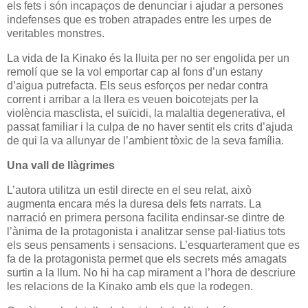
els fets i són incapaços de denunciar i ajudar a persones
indefenses que es troben atrapades entre les urpes de
veritables monstres.
La vida de la Kinako és la lluita per no ser engolida per un
remolí que se la vol emportar cap al fons d’un estany
d’aigua putrefacta. Els seus esforços per nedar contra
corrent i arribar a la llera es veuen boicotejats per la
violència masclista, el suïcidi, la malaltia degenerativa, el
passat familiar i la culpa de no haver sentit els crits d’ajuda
de qui la va allunyar de l’ambient tòxic de la seva família.
Una vall de llàgrimes
L’autora utilitza un estil directe en el seu relat, això
augmenta encara més la duresa dels fets narrats. La
narració en primera persona facilita endinsar-se dintre de
l’ànima de la protagonista i analitzar sense pal·liatius tots
els seus pensaments i sensacions. L’esquarterament que es
fa de la protagonista permet que els secrets més amagats
surtin a la llum. No hi ha cap mirament a l’hora de descriure
les relacions de la Kinako amb els que la rodegen.