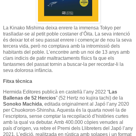
La Kinako Mishima deixa enrere la immensa Tokyo per
traslladar-se al petit poble costaner d’Ôita. La seva intenció
és deixar tot el seu passat enrere i començar de nou la seva
tercera vida, però no comptava amb la intromissió dels
habitants del poble. L’encontre amb un noi de 13 anys amb
clars indicis de patir maltractaments físics fa que els
fantasmes del passat tornin a buscar-la per recordar-li la
seva dolorosa infància.
Fitxa tècnica
Hermida Editores publicà en castellà l’any 2022 “
Las
Ballenas de 52 Hercios
” (52 Hertz no kujira tachi) de la
Sonoko Machida
, editada originalment al Japó l’any 2020
per Chuokoron-Shinsha. Aquesta és la quarta novel·la de
l’escriptora, sense comptar la recopilació d’històries curtes
amb la qual va debutar. Amb 400.000 còpies venudes al
país d’origen, va rebre el Premi dels Llibreters del Japó l’any
2021. L’edició, realitzada en rústica amb solapes i un format