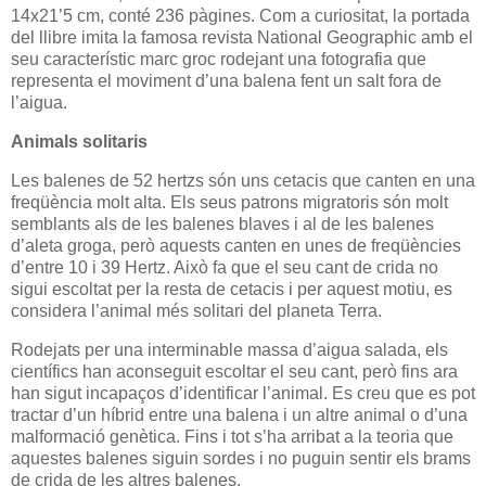
14x21’5 cm, conté 236 pàgines. Com a curiositat, la portada
del llibre imita la famosa revista National Geographic amb el
seu característic marc groc rodejant una fotografia que
representa el moviment d’una balena fent un salt fora de
l’aigua.
Animals solitaris
Les balenes de 52 hertzs són uns cetacis que canten en una
freqüència molt alta. Els seus patrons migratoris són molt
semblants als de les balenes blaves i al de les balenes
d’aleta groga, però aquests canten en unes de freqüències
d’entre 10 i 39 Hertz. Això fa que el seu cant de crida no
sigui escoltat per la resta de cetacis i per aquest motiu, es
considera l’animal més solitari del planeta Terra.
Rodejats per una interminable massa d’aigua salada, els
científics han aconseguit escoltar el seu cant, però fins ara
han sigut incapaços d’identificar l’animal. Es creu que es pot
tractar d’un híbrid entre una balena i un altre animal o d’una
malformació genètica. Fins i tot s’ha arribat a la teoria que
aquestes balenes siguin sordes i no puguin sentir els brams
de crida de les altres balenes.