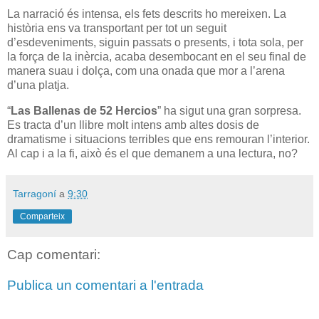
La narració és intensa, els fets descrits ho mereixen. La
història ens va transportant per tot un seguit
d’esdeveniments, siguin passats o presents, i tota sola, per
la força de la inèrcia, acaba desembocant en el seu final de
manera suau i dolça, com una onada que mor a l’arena
d’una platja.
“
Las Ballenas de 52 Hercios
” ha sigut una gran sorpresa.
Es tracta d’un llibre molt intens amb altes dosis de
dramatisme i situacions terribles que ens remouran l’interior.
Al cap i a la fi, això és el que demanem a una lectura, no?
Tarragoní
a
9:30
Comparteix
Cap comentari:
Publica un comentari a l'entrada